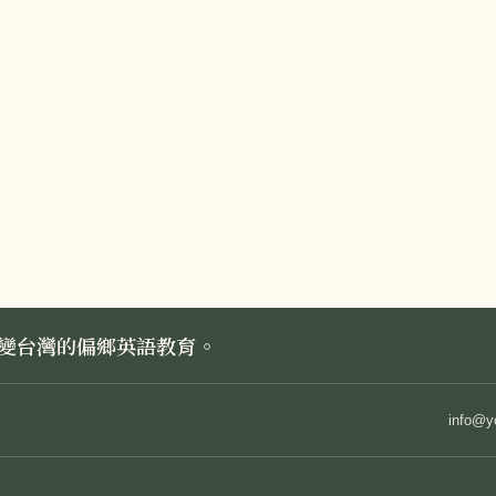
nkedIn
uth Impact Taiwan
◓
企業 · 組織合作
業捐款 / 基金會 / 團體
為合作夥伴
們一起改變台灣的偏鄉英語教育。
info@y