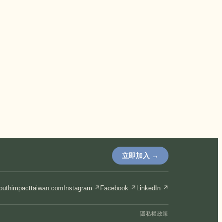
↗
→
立即加入 →
outhimpacttaiwan.com
Instagram ↗
Facebook ↗
LinkedIn ↗
隱私權政策